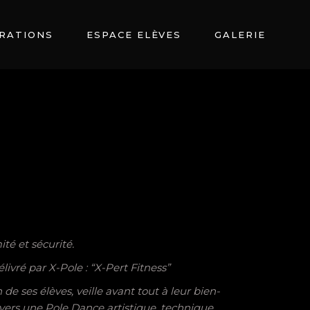
RATIONS
ESPACE ELÈVES
GALERIE
té et sécurité.
ivré par X-Pole : “X-Pert Fitness”
e ses élèves, veille avant tout à leur bien-
vers une Pole Dance artistique, technique