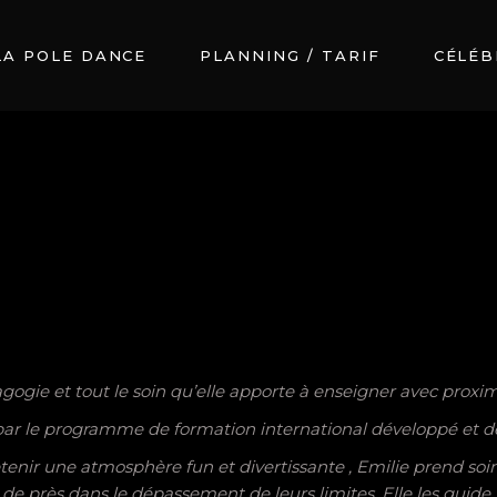
LA POLE DANCE
PLANNING / TARIF
CÉLÉB
gogie et tout le soin qu’elle apporte à enseigner avec proximi
 par le programme de formation international développé et dél
enir une atmosphère fun et divertissante , Emilie prend soin d
e près dans le dépassement de leurs limites. Elle les guide 