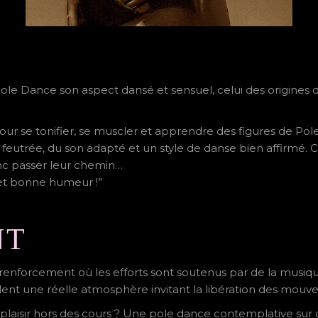
Pole Dance son aspect dansé et sensuel, celui des origines 
 pour se tonifier, se muscler et apprendre des figures de Pol
eutrée, du son adapté et un style de danse bien affirmé. Cel
nc passer leur chemin…
té et bonne humeur !”
NT
 renforcement où les efforts sont soutenus par de la musiqu
llent une réelle atmosphère invitant la libération des mou
aisir hors des cours ? Une pole dance contemplative sur d