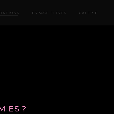
RATIONS
ESPACE ELÈVES
GALERIE
MIES ?