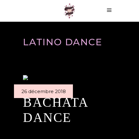
LATINO DANCE
26 décembre 2018
BACHATA
DANCE
By
Edenstudio
Latino dance