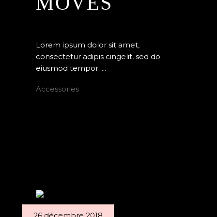
MOVES
By
Edenstudio
Latino dance
Lorem ipsum dolor sit amet,
consectetur adipis cingelit, sed do
eiusmod tempor.
Accessories
READ MORE
26 décembre 2018